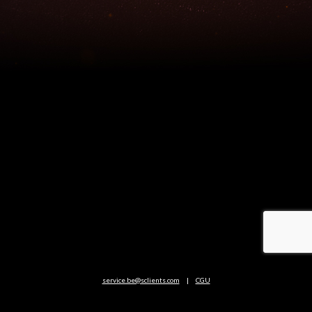
service.be@sclients.com
|
CGU